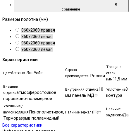
В
сравнение
Размеры полотна (мм)
860х2060 правая
860х2060 левая
960х2060 правая
960х2060 левая
Характеристики
Толщина
Страна
Астана Эш Уайт
Цвет
стали
Россия
производитель
1,5 мм
(мм.)
Внешняя
10
3
Внутренняя отделка
Уплотнение
атмосферостойкое
отделка
мм панель МДФ
контура
порошково-полимерное
Утепление /
Наличие
Пенополистирол,
Нет
шумоизоляция:
Наличие зеркала
Да
задвижки
Терморазрыв полиамидный
Все характеристики