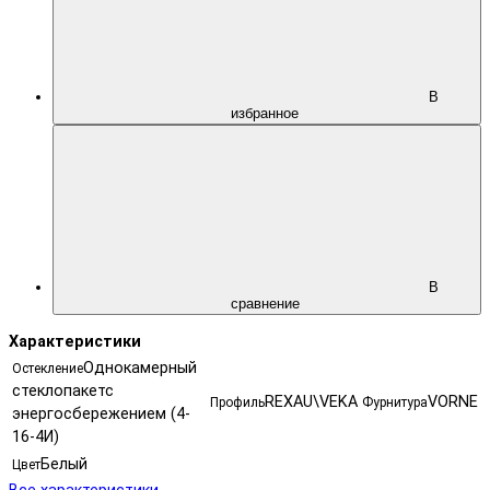
В
избранное
В
сравнение
Характеристики
Однокамерный
Остекление
стеклопакетс
REXAU\VEKA
VORNE
Профиль
Фурнитура
энергосбережением (4-
16-4И)
Белый
Цвет