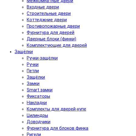
Межкомнатные двери
Входные двери
Строительные двери
Коттеджние двери
Противопожарные двери
Фурнитура для дверей
Дверные блоки (финки)
Комплектующие для дверей
Защёлки
Ручки-защёлки
Ручки
Петли
Защёлки
Замки
Smart замки
Фиксаторы
Накладки
Комплекты для дверей-купе
Цилиндры
Доводчики
Фурнитура для блоков финка
Ригели