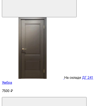
На складе
ДГ 241
Умбра
7500 ₽