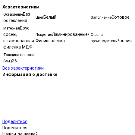
Характеристики
Без
Остекление
Белый
Сотовое
Цвет
Заполнение
остекления
Брус
Материал
сосны,
Ламинированные/
Покрытие
Страна
штампованная
Финиш плёнка
Россия
производитель
филенка МДФ
Толщина полотна
36
(мм.)
Все характеристики
Информация о доставке
Поделиться
Поделиться
Нашли дешевле?