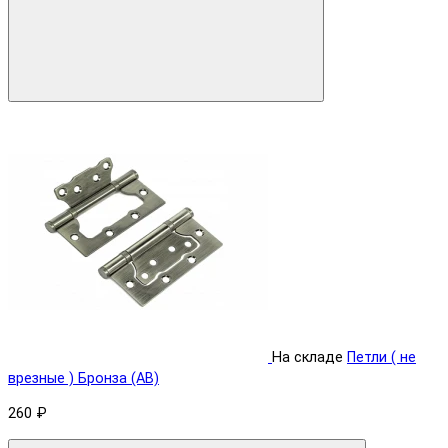
На складе
Петли ( не
врезные ) Бронза (AB)
260 ₽