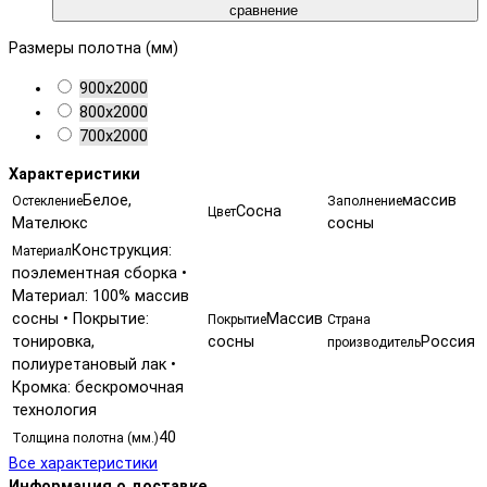
сравнение
Размеры полотна (мм)
900х2000
800х2000
700х2000
Характеристики
Белое,
массив
Остекление
Заполнение
Сосна
Цвет
Мателюкс
сосны
Конструкция:
Материал
поэлементная сборка •
Материал: 100% массив
сосны • Покрытие:
Массив
Покрытие
Страна
тонировка,
сосны
Россия
производитель
полиуретановый лак •
Кромка: бескромочная
технология
40
Толщина полотна (мм.)
Все характеристики
Информация о доставке