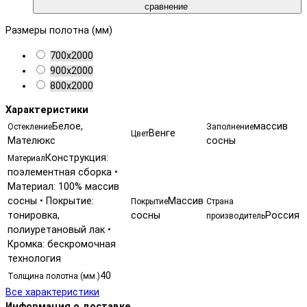
сравнение
Размеры полотна (мм)
700х2000
900х2000
800х2000
Характеристики
Белое,
массив
Остекление
Заполнение
Венге
Цвет
Мателюкс
сосны
Конструкция:
Материал
поэлементная сборка •
Материал: 100% массив
сосны • Покрытие:
Массив
Покрытие
Страна
тонировка,
сосны
Россия
производитель
полиуретановый лак •
Кромка: бескромочная
технология
40
Толщина полотна (мм.)
Все характеристики
Информация о доставке